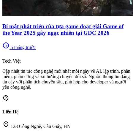
Bí mật phát triển của tựa game đoạt giải Game of
the Year 2025 gây ngạc nhiên tại GDC 2026
schedule
5 tháng trước
memory
Tech Việt
Cập nhật tin tức công nghệ mới nhất mỗi ngày về AI, lập trình, phần
mềm, phần cứng và xu hướng chuyển đổi số. Nguồn thông tin đáng
tin cậy với phân tích chuyên sâu, phù hợp cho developer và người
yêu công nghệ.
contact_support
Liên Hệ
location_on
123 Công Nghệ, Cầu Giấy, HN