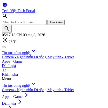
memory
Tech Việt
Tech Portal
search
Tìm kiếm
search
05:17:19
CN 09 thg 8, 2026
light_mode
28°C
search
expand_more
Tin tức công nghệ
Camera - Nghe nhìn
Di động
Máy tính - Tablet
Tìm kiếm
Apps - Game
Đánh giá
Xe
Khám phá
Menu
expand_more
Tin tức công nghệ
Camera - Nghe nhìn
Di động
Máy tính - Tablet
arrow_forward_ios
Apps - Game
arrow_forward_ios
Đánh giá