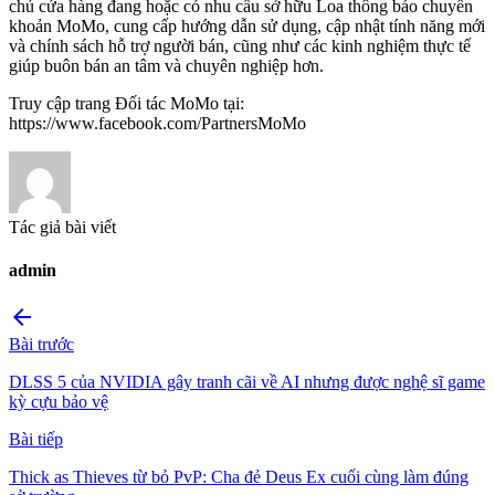
chủ cửa hàng đang hoặc có nhu cầu sở hữu Loa thông báo chuyển
khoản MoMo, cung cấp hướng dẫn sử dụng, cập nhật tính năng mới
và chính sách hỗ trợ người bán, cũng như các kinh nghiệm thực tế
giúp buôn bán an tâm và chuyên nghiệp hơn.
Truy cập trang Đối tác MoMo tại:
https://www.facebook.com/PartnersMoMo
Tác giả bài viết
admin
arrow_back
Bài trước
DLSS 5 của NVIDIA gây tranh cãi về AI nhưng được nghệ sĩ game
kỳ cựu bảo vệ
Bài tiếp
Thick as Thieves từ bỏ PvP: Cha đẻ Deus Ex cuối cùng làm đúng