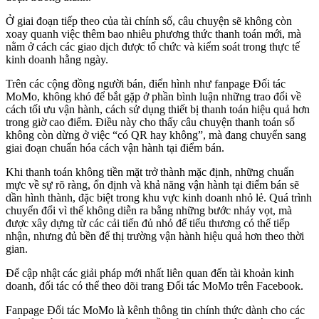
Ở giai đoạn tiếp theo của tài chính số, câu chuyện sẽ không còn
xoay quanh việc thêm bao nhiêu phương thức thanh toán mới, mà
nằm ở cách các giao dịch được tổ chức và kiểm soát trong thực tế
kinh doanh hằng ngày.
Trên các cộng đồng người bán, điển hình như fanpage Đối tác
MoMo, không khó để bắt gặp ở phần bình luận những trao đổi về
cách tối ưu vận hành, cách sử dụng thiết bị thanh toán hiệu quả hơn
trong giờ cao điểm. Điều này cho thấy câu chuyện thanh toán số
không còn dừng ở việc “có QR hay không”, mà đang chuyển sang
giai đoạn chuẩn hóa cách vận hành tại điểm bán.
Khi thanh toán không tiền mặt trở thành mặc định, những chuẩn
mực về sự rõ ràng, ổn định và khả năng vận hành tại điểm bán sẽ
dần hình thành, đặc biệt trong khu vực kinh doanh nhỏ lẻ. Quá trình
chuyển đổi vì thế không diễn ra bằng những bước nhảy vọt, mà
được xây dựng từ các cải tiến đủ nhỏ để tiểu thương có thể tiếp
nhận, nhưng đủ bền để thị trường vận hành hiệu quả hơn theo thời
gian.
Để cập nhật các giải pháp mới nhất liên quan đến tài khoản kinh
doanh, đối tác có thể theo dõi trang Đối tác MoMo trên Facebook.
Fanpage Đối tác MoMo là kênh thông tin chính thức dành cho các