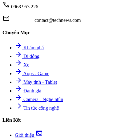
call
0968.953.226
mail
contact@technews.com
Chuyên Mục
arrow_forward
Khám phá
arrow_forward
Di động
arrow_forward
Xe
arrow_forward
Apps - Game
arrow_forward
Máy tính - Tablet
arrow_forward
Đánh giá
arrow_forward
Camera - Nghe nhìn
arrow_forward
Tin tức công nghệ
Liên Kết
terminal
Giới thiệu