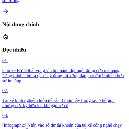
sở trường
arrow_forward
Nội dung chính
local_fire_department
Đọc nhiều
01.
Chủ xe BYD thất vọng vì chi nhánh đột ngột đóng cửa mà hãng
"lặng thinh": bỏ ra gần 1 tỷ đồng thì xứng đáng có được nhiều hơn
sự im lặng
02.
Tài xế kinh nghiệm luôn để sẵn 3 món này trong xe: Nhỏ gọn
nhưng cực kỳ hữu ích khi gặp sự cố
03.
[Infographic] Nhìn vào số dư tài khoản của tài xế công nghệ chạy