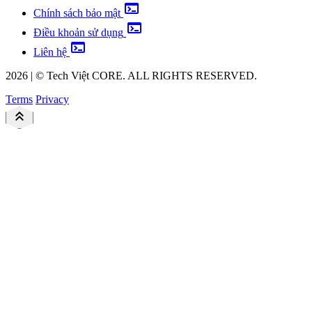
terminal
Chính sách bảo mật
terminal
Điều khoản sử dụng
terminal
Liên hệ
2026
|
©
Tech Việt
CORE. ALL RIGHTS RESERVED.
Terms
Privacy
keyboard_double_arrow_up