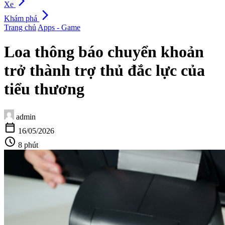
arrow_forward_ios
Xe
arrow_forward_ios
Khám phá
Trang chủ
Apps - Game
Loa thông báo chuyển khoản
trở thành trợ thủ đắc lực của
tiểu thương
admin
calendar_today
16/05/2026
schedule
8 phút