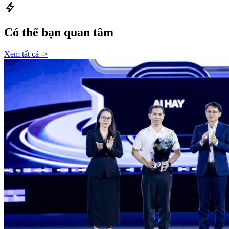
bolt
Có thể bạn quan tâm
Xem tất cả ->