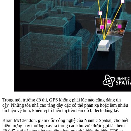
Trong môi trường đô thị, GPS không phải lúc nào cũng đáng tin
cậy. Những tòa nhà cao tầng dày đặc có thể phản xạ hoặc làm nhiễu
tín hiệu vệ tinh, khiến vị trí hiển thị trên bản đồ bị lệch đáng kể.
Brian McClendon, giám đốc công nghệ của Niantic Spatial, cho biết
hiện tượng này thường xảy ra trong các khu vực được gọi là “hẻm
đô thị”, nơi các tòa nhà cao tầng bao quanh khiến tín hiệu GPS sai