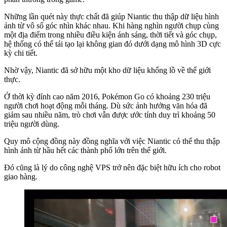
Những lần quét này thực chất đã giúp Niantic thu thập dữ liệu hình
ảnh từ vô số góc nhìn khác nhau. Khi hàng nghìn người chụp cùng
một địa điểm trong nhiều điều kiện ánh sáng, thời tiết và góc chụp,
hệ thống có thể tái tạo lại không gian đó dưới dạng mô hình 3D cực
kỳ chi tiết.
Nhờ vậy, Niantic đã sở hữu một kho dữ liệu khổng lồ về thế giới
thực.
Ở thời kỳ đỉnh cao năm 2016, Pokémon Go có khoảng 230 triệu
người chơi hoạt động mỗi tháng. Dù sức ảnh hưởng văn hóa đã
giảm sau nhiều năm, trò chơi vẫn được ước tính duy trì khoảng 50
triệu người dùng.
Quy mô cộng đồng này đồng nghĩa với việc Niantic có thể thu thập
hình ảnh từ hầu hết các thành phố lớn trên thế giới.
Đó cũng là lý do công nghệ VPS trở nên đặc biệt hữu ích cho robot
giao hàng.