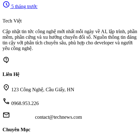
schedule
5 tháng trước
memory
Tech Việt
Cập nhật tin tức công nghệ mới nhất mỗi ngày về AI, lập trình, phần
mềm, phần cứng và xu hướng chuyển đổi số. Nguồn thông tin đáng
tin cậy với phân tích chuyên sâu, phù hợp cho developer và người
yêu công nghệ.
contact_support
Liên Hệ
location_on
123 Công Nghệ, Cầu Giấy, HN
call
0968.953.226
mail
contact@technews.com
Chuyên Mục