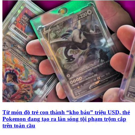
Từ món đồ trẻ con thành “kho báu” triệu USD, thẻ
Pokemon đang tạo ra làn sóng tội phạm trộm cắp
trên toàn cầu