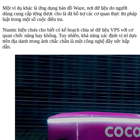
Một ví dụ khác là ứng dụng bản đồ Waze, nơi dữ liệu do người
dùng cung cấp từng được cho là đã hỗ trợ các cơ quan thực thi pháp
luật trong một số cuộc điều tra.
Niantic hiện chưa cho biết có kế hoạch chia sẻ dữ liệu VPS với cơ
quan chức năng hay không. Tuy nhiên, khả năng xác định vị trí dựa
trên địa danh trong ảnh chắc chắn là một công nghệ đầy sức hấp
dẫn.