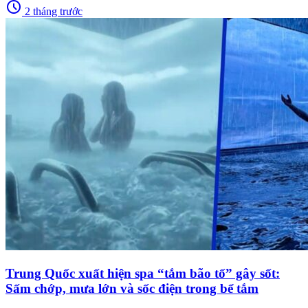
schedule
2 tháng trước
Trung Quốc xuất hiện spa “tắm bão tố” gây sốt:
Sấm chớp, mưa lớn và sốc điện trong bể tắm