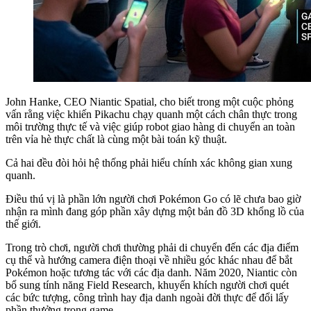
John Hanke, CEO Niantic Spatial, cho biết trong một cuộc phỏng
vấn rằng việc khiến Pikachu chạy quanh một cách chân thực trong
môi trường thực tế và việc giúp robot giao hàng di chuyển an toàn
trên vỉa hè thực chất là cùng một bài toán kỹ thuật.
Cả hai đều đòi hỏi hệ thống phải hiểu chính xác không gian xung
quanh.
Điều thú vị là phần lớn người chơi Pokémon Go có lẽ chưa bao giờ
nhận ra mình đang góp phần xây dựng một bản đồ 3D khổng lồ của
thế giới.
Trong trò chơi, người chơi thường phải di chuyển đến các địa điểm
cụ thể và hướng camera điện thoại về nhiều góc khác nhau để bắt
Pokémon hoặc tương tác với các địa danh. Năm 2020, Niantic còn
bổ sung tính năng Field Research, khuyến khích người chơi quét
các bức tượng, công trình hay địa danh ngoài đời thực để đổi lấy
phần thưởng trong game.