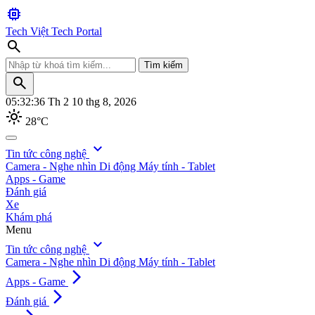
memory
Tech Việt
Tech Portal
search
Tìm kiếm
search
05:32:39
Th 2 10 thg 8, 2026
light_mode
28°C
search
expand_more
Tin tức công nghệ
Camera - Nghe nhìn
Di động
Máy tính - Tablet
Tìm kiếm
Apps - Game
Đánh giá
Xe
Khám phá
Menu
expand_more
Tin tức công nghệ
Camera - Nghe nhìn
Di động
Máy tính - Tablet
arrow_forward_ios
Apps - Game
arrow_forward_ios
Đánh giá