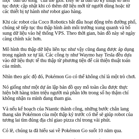
một “bản đồ sống” của thế giới. Đây sẽ là bản đồ kỹ thuật số liên
tục được cập nhật khi có thêm dữ liệu mới từ người dùng hoặc từ
các thiết bị tự hành như robot giao hàng.
Khi các robot của Coco Robotics bắt đầu hoạt động trên đường phố,
chúng sẽ tiếp tục thu thập hình ảnh môi trường xung quanh và bổ
sung dữ liệu vào hệ thống VPS. Theo thời gian, bản đồ này sẽ ngày
càng chính xác hơn.
Mô hình thu thập dữ liệu liên tục như vậy cũng đang được áp dụng
trong ngành xe tự lái. Các công ty như Waymo hay Tesla đều dựa
vào dữ liệu thực tế thu thập từ phương tiện để cải thiện thuật toán
của mình.
Nhìn theo góc độ đó, Pokémon Go có thể không chỉ là một trò chơi.
Nó giống như một dự án lập bản đồ quy mô toàn cầu được thực
hiện bởi hàng trăm triệu người mà phần lớn trong số họ thậm chí
không nhận ra mình đang tham gia.
Và nếu kế hoạch của Niantic thành công, những bước chân lang
thang săn Pokémon của một thập kỷ trước có thể sẽ giúp robot của
tương lai tìm đúng địa chỉ giao pizza chỉ trong vài phút.
Có lẽ, chúng ta đã hiểu sai về Pokémon Go suốt 10 năm qua.