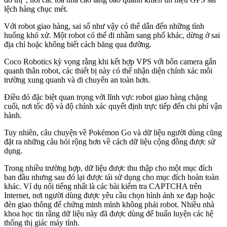
lệch hàng chục mét.
Với robot giao hàng, sai số như vậy có thể dẫn đến những tình
huống khó xử. Một robot có thể đi nhầm sang phố khác, dừng ở sai
địa chỉ hoặc không biết cách băng qua đường.
Coco Robotics kỳ vọng rằng khi kết hợp VPS với bốn camera gắn
quanh thân robot, các thiết bị này có thể nhận diện chính xác môi
trường xung quanh và di chuyển an toàn hơn.
Điều đó đặc biệt quan trọng với lĩnh vực robot giao hàng chặng
cuối, nơi tốc độ và độ chính xác quyết định trực tiếp đến chi phí vận
hành.
Tuy nhiên, câu chuyện về Pokémon Go và dữ liệu người dùng cũng
đặt ra những câu hỏi rộng hơn về cách dữ liệu cộng đồng được sử
dụng.
Trong nhiều trường hợp, dữ liệu được thu thập cho một mục đích
ban đầu nhưng sau đó lại được tái sử dụng cho mục đích hoàn toàn
khác. Ví dụ nổi tiếng nhất là các bài kiểm tra CAPTCHA trên
Internet, nơi người dùng được yêu cầu chọn hình ảnh xe đạp hoặc
đèn giao thông để chứng minh mình không phải robot. Nhiều nhà
khoa học tin rằng dữ liệu này đã được dùng để huấn luyện các hệ
thống thị giác máy tính.