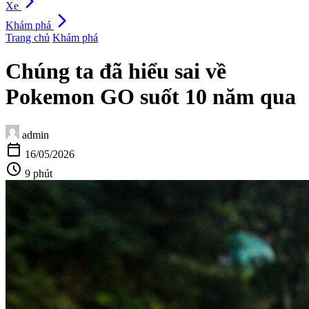
arrow_forward_ios
Xe
arrow_forward_ios
Khám phá
Trang chủ
Khám phá
Chúng ta đã hiểu sai về
Pokemon GO suốt 10 năm qua
admin
calendar_today
16/05/2026
schedule
9 phút