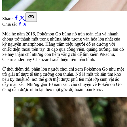
link
Share
Chia sẻ:
Mùa hè năm 2016, Pokémon Go bùng nổ trên toàn cầu và nhanh
chóng trở thành một trong những hiện tượng văn hóa lớn nhất của
kỷ nguyên smartphone. Hàng trăm triệu người đổ ra đường với
chiếc điện thoại trên tay, đi dạo qua công viên, quảng trường, bãi đỗ
xe hay thậm chí những con hẻm vắng chỉ để tìm kiếm Pikachu,
Charmander hay Charizard xuất hiện trên màn hình.
Ở thời điểm đó, phần lớn người chơi chỉ xem Pokémon Go như một
trò giải trí thực tế tăng cường đơn thuần. Nó là một trò săn tìm kho
báu kỹ thuật số, nơi thế giới thật được phủ lên một lớp sinh vật ảo
đầy màu sắc. Nhưng gần 10 năm sau, câu chuyện về Pokémon Go
đang dần được nhìn lại theo một góc độ hoàn toàn khác.