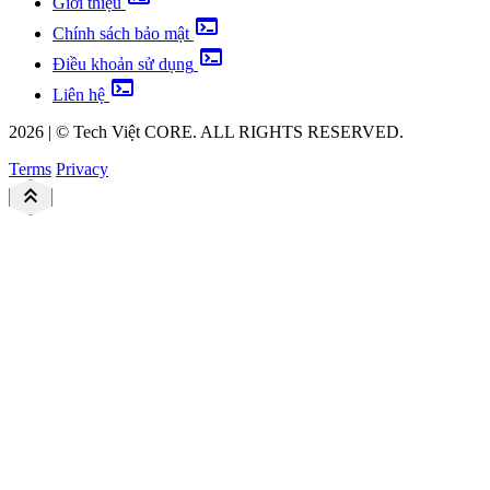
Giới thiệu
terminal
Chính sách bảo mật
terminal
Điều khoản sử dụng
terminal
Liên hệ
2026
|
©
Tech Việt
CORE. ALL RIGHTS RESERVED.
Terms
Privacy
keyboard_double_arrow_up