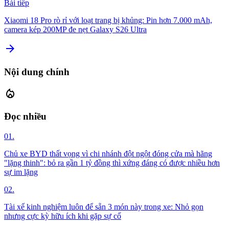
Bài tiếp
Xiaomi 18 Pro rò rỉ với loạt trang bị khủng: Pin hơn 7.000 mAh,
camera kép 200MP đe nẹt Galaxy S26 Ultra
arrow_forward
Nội dung chính
local_fire_department
Đọc nhiều
01.
Chủ xe BYD thất vọng vì chi nhánh đột ngột đóng cửa mà hãng
"lặng thinh": bỏ ra gần 1 tỷ đồng thì xứng đáng có được nhiều hơn
sự im lặng
02.
Tài xế kinh nghiệm luôn để sẵn 3 món này trong xe: Nhỏ gọn
nhưng cực kỳ hữu ích khi gặp sự cố