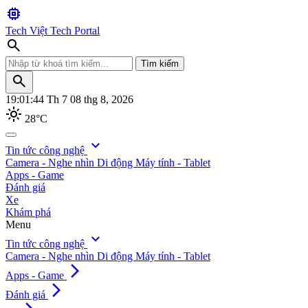
memory
Tech Việt
Tech Portal
search
Tìm kiếm
search
19:01:45
Th 7 08 thg 8, 2026
light_mode
28°C
search
expand_more
Tin tức công nghệ
Camera - Nghe nhìn
Di động
Máy tính - Tablet
Tìm kiếm
Apps - Game
Đánh giá
Xe
Khám phá
Menu
expand_more
Tin tức công nghệ
Camera - Nghe nhìn
Di động
Máy tính - Tablet
arrow_forward_ios
Apps - Game
arrow_forward_ios
Đánh giá