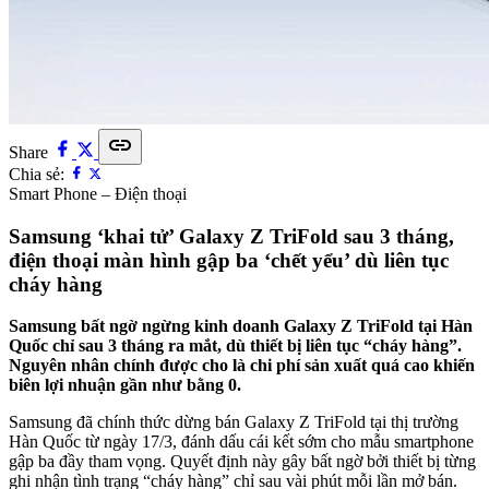
link
Share
Chia sẻ:
Smart Phone – Điện thoại
Samsung ‘khai tử’ Galaxy Z TriFold sau 3 tháng,
điện thoại màn hình gập ba ‘chết yểu’ dù liên tục
cháy hàng
Samsung bất ngờ ngừng kinh doanh Galaxy Z TriFold tại Hàn
Quốc chỉ sau 3 tháng ra mắt, dù thiết bị liên tục “cháy hàng”.
Nguyên nhân chính được cho là chi phí sản xuất quá cao khiến
biên lợi nhuận gần như bằng 0.
Samsung đã chính thức dừng bán Galaxy Z TriFold tại thị trường
Hàn Quốc từ ngày 17/3, đánh dấu cái kết sớm cho mẫu smartphone
gập ba đầy tham vọng. Quyết định này gây bất ngờ bởi thiết bị từng
ghi nhận tình trạng “cháy hàng” chỉ sau vài phút mỗi lần mở bán.