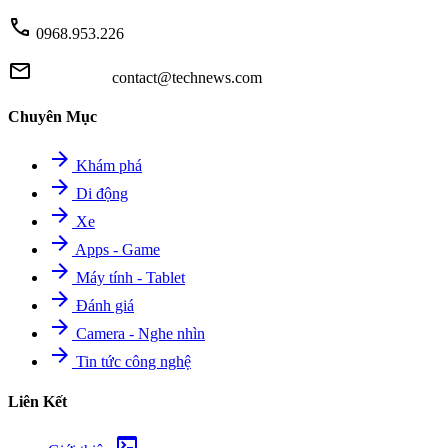
call
0968.953.226
mail
contact@technews.com
Chuyên Mục
arrow_forward
Khám phá
arrow_forward
Di động
arrow_forward
Xe
arrow_forward
Apps - Game
arrow_forward
Máy tính - Tablet
arrow_forward
Đánh giá
arrow_forward
Camera - Nghe nhìn
arrow_forward
Tin tức công nghệ
Liên Kết
terminal