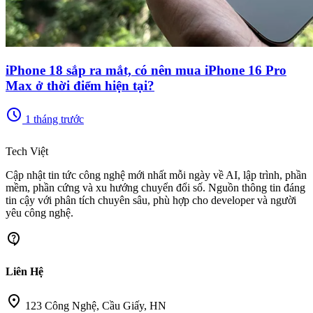
iPhone 18 sắp ra mắt, có nên mua iPhone 16 Pro
Max ở thời điểm hiện tại?
schedule
1 tháng trước
memory
Tech Việt
Cập nhật tin tức công nghệ mới nhất mỗi ngày về AI, lập trình, phần
mềm, phần cứng và xu hướng chuyển đổi số. Nguồn thông tin đáng
tin cậy với phân tích chuyên sâu, phù hợp cho developer và người
yêu công nghệ.
contact_support
Liên Hệ
location_on
123 Công Nghệ, Cầu Giấy, HN