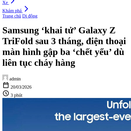
arrow_forward_ios
Xe
arrow_forward_ios
Khám phá
Trang chủ
Di động
Samsung ‘khai tử’ Galaxy Z
TriFold sau 3 tháng, điện thoại
màn hình gập ba ‘chết yểu’ dù
liên tục cháy hàng
admin
calendar_today
20/03/2026
schedule
3 phút