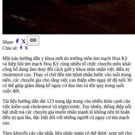
link
Share
Chia sẻ:
Một bản hướng dẫn y khoa mới do trường môn tim mạch Hoa Kỳ
và hiệp hội tim mạch Hoa Kỳ cùng nhiều tổ chức chuyên môn khác
công bố đang làm thay đổi cách giới y khoa nhìn nhận việc điều trị
cholesterol cao. Thay vì chờ đến khi bệnh nhân bước vào tuổi trung
niên, các chuyên gia cho rằng việc can thiệp sớm ngay từ độ tuổi 30
có thể giúp giảm đáng kể nguy cơ đau tim và đột quỵ trong suốt
cuộc đời.
Tài liệu hướng dẫn dài 123 trang tập trung vào nhiều khía cạnh của
việc kiểm soát cholesterol và triglyceride. Tuy nhiên, thông điệp nổi
bật nhất mà các chuyên gia muốn nhấn mạnh là không nên trì hoãn
điều trị quá lâu, đặc biệt đối với những người có nguy cơ tim mạch
cao.
Theo khuyến cáo cập nhật, liệu pháp statin có thể được xem xét cho