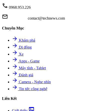
call
0968.953.226
mail
contact@technews.com
Chuyên Mục
arrow_forward
Khám phá
arrow_forward
Di động
arrow_forward
Xe
arrow_forward
Apps - Game
arrow_forward
Máy tính - Tablet
arrow_forward
Đánh giá
arrow_forward
Camera - Nghe nhìn
arrow_forward
Tin tức công nghệ
Liên Kết
terminal
Giới thiệu