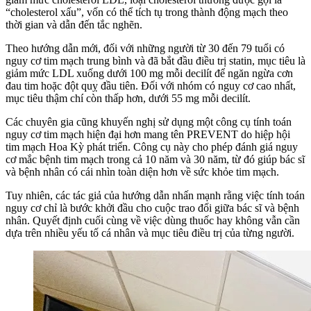
“cholesterol xấu”, vốn có thể tích tụ trong thành động mạch theo
thời gian và dẫn đến tắc nghẽn.
Theo hướng dẫn mới, đối với những người từ 30 đến 79 tuổi có
nguy cơ tim mạch trung bình và đã bắt đầu điều trị statin, mục tiêu là
giảm mức LDL xuống dưới 100 mg mỗi decilít để ngăn ngừa cơn
đau tim hoặc đột quỵ đầu tiên. Đối với nhóm có nguy cơ cao nhất,
mục tiêu thậm chí còn thấp hơn, dưới 55 mg mỗi decilít.
Các chuyên gia cũng khuyến nghị sử dụng một công cụ tính toán
nguy cơ tim mạch hiện đại hơn mang tên PREVENT do hiệp hội
tim mạch Hoa Kỳ phát triển. Công cụ này cho phép đánh giá nguy
cơ mắc bệnh tim mạch trong cả 10 năm và 30 năm, từ đó giúp bác sĩ
và bệnh nhân có cái nhìn toàn diện hơn về sức khỏe tim mạch.
Tuy nhiên, các tác giả của hướng dẫn nhấn mạnh rằng việc tính toán
nguy cơ chỉ là bước khởi đầu cho cuộc trao đổi giữa bác sĩ và bệnh
nhân. Quyết định cuối cùng về việc dùng thuốc hay không vẫn cần
dựa trên nhiều yếu tố cá nhân và mục tiêu điều trị của từng người.