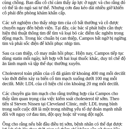
cùng chồng. Ban đầu cô chỉ cảm thấy áp lực ở ngực và cho rằng đó
có thể là do ngủ sai tư thế. Nhưng cơn đau kéo dài nhiều giờ khiến
cô phải đến phòng khám khẩn cấp.
Các xét nghiệm cho thấy nhịp tim của cô bất thường và cô được
chuyển ngay đến bệnh viện. Tại đây, các bác sĩ phát hiện cần thực
hiện thủ thuật thông tim để tìm và loại bỏ các điểm tắc nghẽn trong
động mạch. Trong lúc chuẩn bị can thiệp, Campos bất ngờ bị ngừng
tim và phải sốc điện để khôi phục nhịp tim.
Sau ca can thiệp, cô may mắn hồi phục. Hiện nay, Campos tiếp tục
dùng statin mỗi ngày, kết hợp với hai loại thuốc khác, duy trì chế độ
ăn lành mạnh và tập thể dục thường xuyên.
Cholesterol toàn phần của cô đã giảm từ khoảng 400 mg mỗi decilít
vào thời điểm xảy ra biến cố tim mạch xuống dưới 100 mg mỗi
decilít. Mức LDL của cô hiện chỉ còn khoảng 20 mg mỗi decilít.
Các chuyên gia tim mạch cho rằng trường hợp của Campos cho
thấy tầm quan trọng của việc kiểm soát cholesterol từ sớm. Theo
tiến sĩ Steven Nissen tại Cleveland Clinic, mức LDL trung bình
trong suốt cuộc đời là một trong những yếu tố dự đoán mạnh nhất
đối với nguy cơ đau tim, đột quỵ hoặc tử vong đột ngột.
Ông cho rằng nếu bắt đầu điều trị sớm, bệnh nhân có thể đạt được