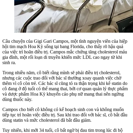
Câu chuyện của Gigi Gari Campos, một tình nguyện viên của hiệp
hội tim mạch Hoa Kỳ sống tại bang Florida, cho thấy rõ hậu quả
của việc trì hoãn điều trị. Campos mắc chứng tăng cholesterol máu
gia đình, một rối loạn di truyền khiến mức LDL cao ngay từ khi
sinh ra.
Trong nhiều năm, cô biết rằng mình sẽ phải điều trị cholesterol,
nhưng các cuộc trao đổi với bác sĩ thường xoay quanh việc chờ
thêm vì cô còn trẻ. Các bác sĩ cũng tỏ ra thận trọng khi kê statin do
cô đang ở độ tuổi có thể mang thai, bởi cơ quan quản lý thực phẩm
và dược phẩm Hoa Kỳ khuyến cáo phụ nữ mang thai nên ngừng
dùng thuốc này.
Campos cho biết cô không có kế hoạch sinh con và không muốn
tiếp tục trì hoãn việc điều trị. Sau khi trao đổi với bác sĩ, cô bắt đầu
dùng statin và mức cholesterol đã bắt đầu giảm.
Tuy nhiên, khi mới 34 tuổi, cô bất ngờ bị đau tim trong lúc đi bộ