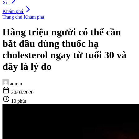
arrow_forward_ios
Xe
arrow_forward_ios
Khám phá
Trang chủ
Khám phá
Hàng triệu người có thể cần
bắt đầu dùng thuốc hạ
cholesterol ngay từ tuổi 30 và
đây là lý do
admin
calendar_today
20/03/2026
schedule
10 phút