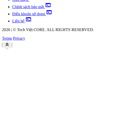
terminal
Chính sách bảo mật
terminal
Điều khoản sử dụng
terminal
Liên hệ
2026
|
©
Tech Việt
CORE. ALL RIGHTS RESERVED.
Terms
Privacy
keyboard_double_arrow_up