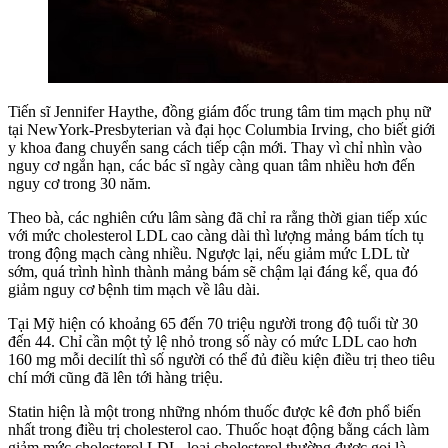
Tiến sĩ Jennifer Haythe, đồng giám đốc trung tâm tim mạch phụ nữ
tại NewYork-Presbyterian và đại học Columbia Irving, cho biết giới
y khoa đang chuyển sang cách tiếp cận mới. Thay vì chỉ nhìn vào
nguy cơ ngắn hạn, các bác sĩ ngày càng quan tâm nhiều hơn đến
nguy cơ trong 30 năm.
Theo bà, các nghiên cứu lâm sàng đã chỉ ra rằng thời gian tiếp xúc
với mức cholesterol LDL cao càng dài thì lượng mảng bám tích tụ
trong động mạch càng nhiều. Ngược lại, nếu giảm mức LDL từ
sớm, quá trình hình thành mảng bám sẽ chậm lại đáng kể, qua đó
giảm nguy cơ bệnh tim mạch về lâu dài.
Tại Mỹ hiện có khoảng 65 đến 70 triệu người trong độ tuổi từ 30
đến 44. Chỉ cần một tỷ lệ nhỏ trong số này có mức LDL cao hơn
160 mg mỗi decilít thì số người có thể đủ điều kiện điều trị theo tiêu
chí mới cũng đã lên tới hàng triệu.
Statin hiện là một trong những nhóm thuốc được kê đơn phổ biến
nhất trong điều trị cholesterol cao. Thuốc hoạt động bằng cách làm
giảm mức cholesterol LDL, loại cholesterol thường được gọi là