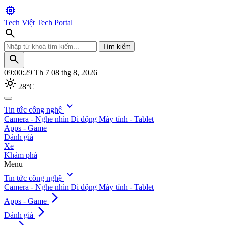
memory
Tech Việt
Tech Portal
search
Tìm kiếm
search
09:00:31
Th 7 08 thg 8, 2026
light_mode
28°C
search
expand_more
Tin tức công nghệ
Camera - Nghe nhìn
Di động
Máy tính - Tablet
Tìm kiếm
Apps - Game
Đánh giá
Xe
Khám phá
Menu
expand_more
Tin tức công nghệ
Camera - Nghe nhìn
Di động
Máy tính - Tablet
arrow_forward_ios
Apps - Game
arrow_forward_ios
Đánh giá