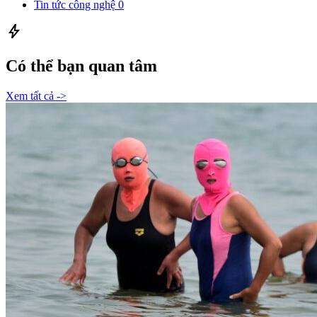
Tin tức công nghệ
0
bolt
Có thể bạn quan tâm
Xem tất cả ->