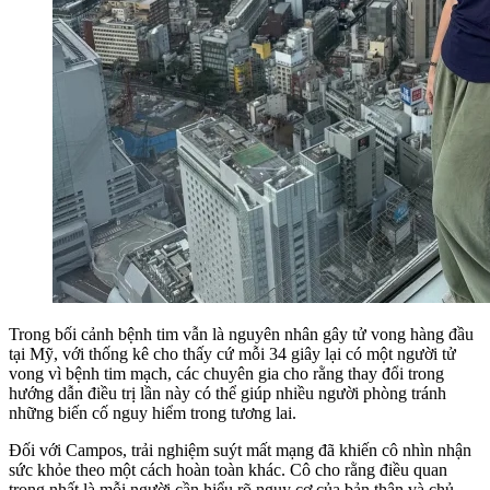
Trong bối cảnh bệnh tim vẫn là nguyên nhân gây tử vong hàng đầu
tại Mỹ, với thống kê cho thấy cứ mỗi 34 giây lại có một người tử
vong vì bệnh tim mạch, các chuyên gia cho rằng thay đổi trong
hướng dẫn điều trị lần này có thể giúp nhiều người phòng tránh
những biến cố nguy hiểm trong tương lai.
Đối với Campos, trải nghiệm suýt mất mạng đã khiến cô nhìn nhận
sức khỏe theo một cách hoàn toàn khác. Cô cho rằng điều quan
trọng nhất là mỗi người cần hiểu rõ nguy cơ của bản thân và chủ