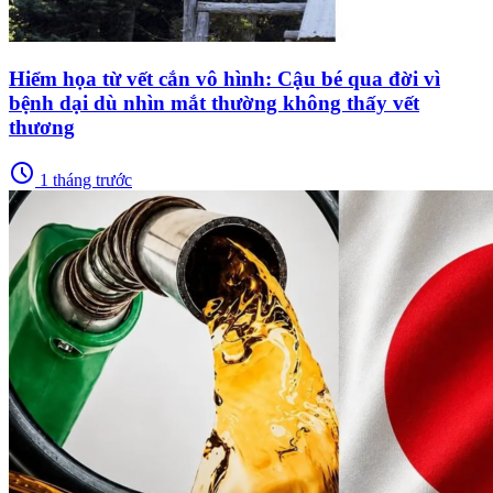
Hiểm họa từ vết cắn vô hình: Cậu bé qua đời vì
bệnh dại dù nhìn mắt thường không thấy vết
thương
schedule
1 tháng trước