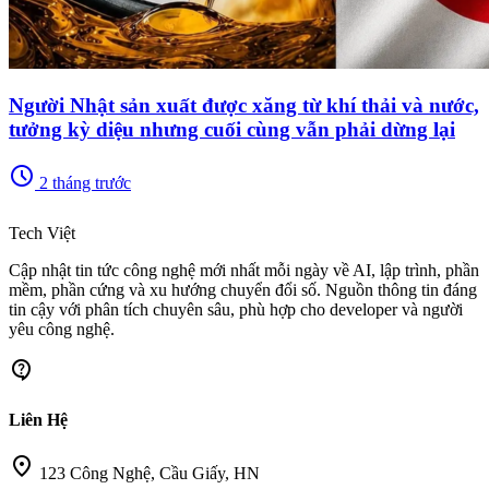
Người Nhật sản xuất được xăng từ khí thải và nước,
tưởng kỳ diệu nhưng cuối cùng vẫn phải dừng lại
schedule
2 tháng trước
memory
Tech Việt
Cập nhật tin tức công nghệ mới nhất mỗi ngày về AI, lập trình, phần
mềm, phần cứng và xu hướng chuyển đổi số. Nguồn thông tin đáng
tin cậy với phân tích chuyên sâu, phù hợp cho developer và người
yêu công nghệ.
contact_support
Liên Hệ
location_on
123 Công Nghệ, Cầu Giấy, HN