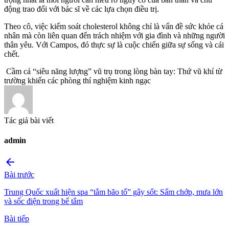
động trao đổi với bác sĩ về các lựa chọn điều trị.
Theo cô, việc kiểm soát cholesterol không chỉ là vấn đề sức khỏe cá
nhân mà còn liên quan đến trách nhiệm với gia đình và những người
thân yêu. Với Campos, đó thực sự là cuộc chiến giữa sự sống và cái
chết.
Cầm cả “siêu năng lượng” vũ trụ trong lòng bàn tay: Thứ vũ khí từ
trường khiến các phòng thí nghiệm kinh ngạc
Tác giả bài viết
admin
arrow_back
Bài trước
Trung Quốc xuất hiện spa “tắm bão tố” gây sốt: Sấm chớp, mưa lớn
và sốc điện trong bể tắm
Bài tiếp