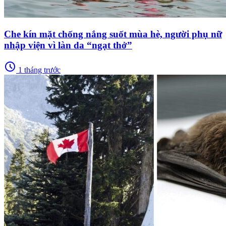
Che kín mặt chống nắng suốt mùa hè, người phụ nữ
nhập viện vì làn da “ngạt thở”
schedule
1 tháng trước