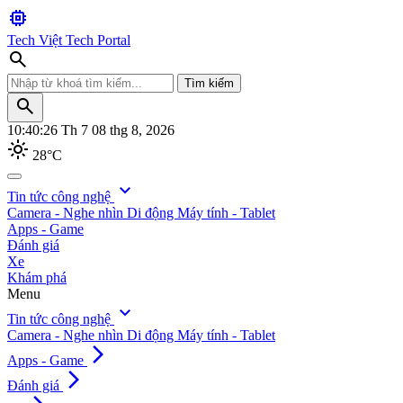
memory
Tech Việt
Tech Portal
search
Tìm kiếm
search
10:40:27
Th 7 08 thg 8, 2026
light_mode
28°C
search
expand_more
Tin tức công nghệ
Camera - Nghe nhìn
Di động
Máy tính - Tablet
Tìm kiếm
Apps - Game
Đánh giá
Xe
Khám phá
Menu
expand_more
Tin tức công nghệ
Camera - Nghe nhìn
Di động
Máy tính - Tablet
arrow_forward_ios
Apps - Game
arrow_forward_ios
Đánh giá