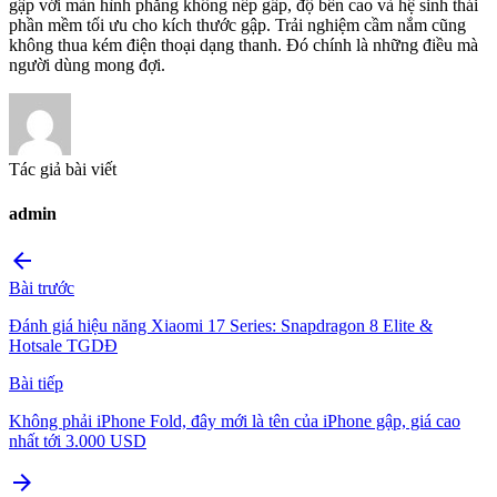
gập với màn hình phẳng không nếp gấp, độ bền cao và hệ sinh thái
phần mềm tối ưu cho kích thước gập. Trải nghiệm cầm nắm cũng
không thua kém điện thoại dạng thanh. Đó chính là những điều mà
người dùng mong đợi.
Tác giả bài viết
admin
arrow_back
Bài trước
Đánh giá hiệu năng Xiaomi 17 Series: Snapdragon 8 Elite &
Hotsale TGDĐ
Bài tiếp
Không phải iPhone Fold, đây mới là tên của iPhone gập, giá cao
nhất tới 3.000 USD
arrow_forward