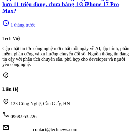
hơn 11 triệu đồng, chưa bằng 1/3 iPhone 17 Pro
Max?
schedule
1 tháng trước
memory
Tech Việt
Cập nhật tin tức công nghệ mới nhất mỗi ngày về AI, lập trình, phần
mềm, phần cứng và xu hướng chuyển đổi số. Nguồn thông tin đáng
tin cậy với phân tích chuyên sâu, phù hợp cho developer và người
yêu công nghệ.
contact_support
Liên Hệ
location_on
123 Công Nghệ, Cầu Giấy, HN
call
0968.953.226
mail
contact@technews.com