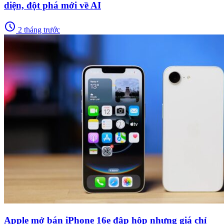
diện, đột phá mới về AI
schedule
2 tháng trước
Apple mở bán iPhone 16e đập hộp nhưng giá chỉ