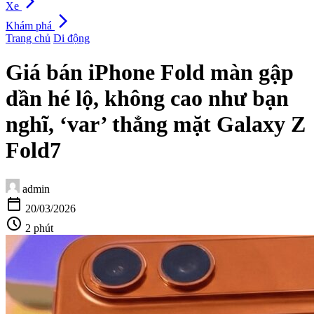
arrow_forward_ios
Xe
arrow_forward_ios
Khám phá
Trang chủ
Di động
Giá bán iPhone Fold màn gập
dần hé lộ, không cao như bạn
nghĩ, ‘var’ thẳng mặt Galaxy Z
Fold7
admin
calendar_today
20/03/2026
schedule
2 phút