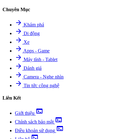
Chuyên Mục
arrow_forward
Khám phá
arrow_forward
Di động
arrow_forward
Xe
arrow_forward
Apps - Game
arrow_forward
Máy tính - Tablet
arrow_forward
Đánh giá
arrow_forward
Camera - Nghe nhìn
arrow_forward
Tin tức công nghệ
Liên Kết
terminal
Giới thiệu
terminal
Chính sách bảo mật
terminal
Điều khoản sử dụng
terminal