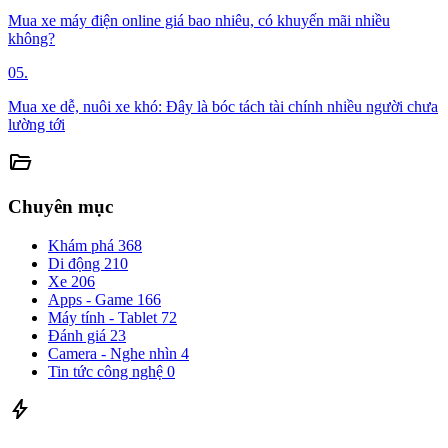
Mua xe máy điện online giá bao nhiêu, có khuyến mãi nhiều
không?
05.
Mua xe dễ, nuôi xe khó: Đây là bóc tách tài chính nhiều người chưa
lường tới
folder_open
Chuyên mục
Khám phá
368
Di động
210
Xe
206
Apps - Game
166
Máy tính - Tablet
72
Đánh giá
23
Camera - Nghe nhìn
4
Tin tức công nghệ
0
bolt