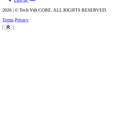
Liên hệ
2026
|
©
Tech Việt
CORE. ALL RIGHTS RESERVED.
Terms
Privacy
keyboard_double_arrow_up