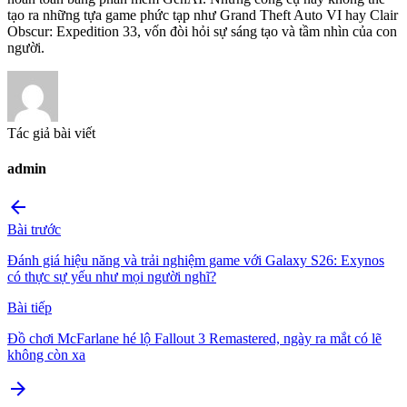
tạo ra những tựa game phức tạp như Grand Theft Auto VI hay Clair
Obscur: Expedition 33, vốn đòi hỏi sự sáng tạo và tầm nhìn của con
người.
Tác giả bài viết
admin
arrow_back
Bài trước
Đánh giá hiệu năng và trải nghiệm game với Galaxy S26: Exynos
có thực sự yếu như mọi người nghĩ?
Bài tiếp
Đồ chơi McFarlane hé lộ Fallout 3 Remastered, ngày ra mắt có lẽ
không còn xa
arrow_forward