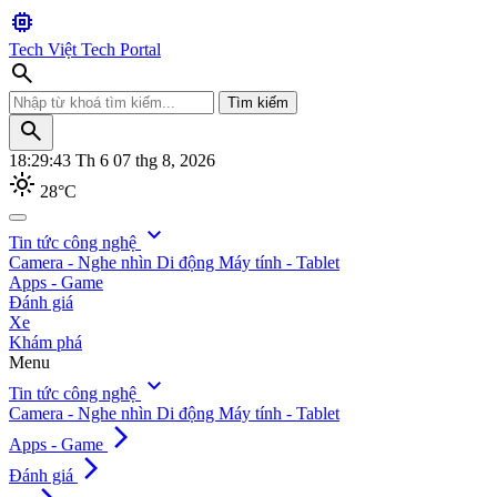
memory
Tech Việt
Tech Portal
search
Tìm kiếm
search
18:29:44
Th 6 07 thg 8, 2026
light_mode
28°C
search
expand_more
Tin tức công nghệ
Camera - Nghe nhìn
Di động
Máy tính - Tablet
Tìm kiếm
Apps - Game
Đánh giá
Xe
Khám phá
Menu
expand_more
Tin tức công nghệ
Camera - Nghe nhìn
Di động
Máy tính - Tablet
arrow_forward_ios
Apps - Game
arrow_forward_ios
Đánh giá