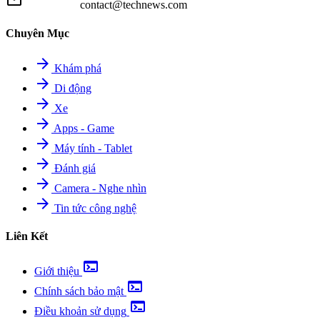
mail
contact@technews.com
Chuyên Mục
arrow_forward
Khám phá
arrow_forward
Di động
arrow_forward
Xe
arrow_forward
Apps - Game
arrow_forward
Máy tính - Tablet
arrow_forward
Đánh giá
arrow_forward
Camera - Nghe nhìn
arrow_forward
Tin tức công nghệ
Liên Kết
terminal
Giới thiệu
terminal
Chính sách bảo mật
terminal
Điều khoản sử dụng