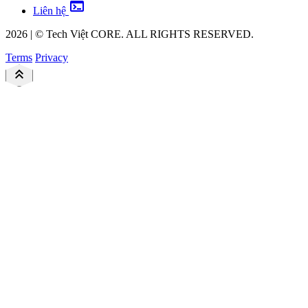
terminal
Liên hệ
2026
|
©
Tech Việt
CORE. ALL RIGHTS RESERVED.
Terms
Privacy
keyboard_double_arrow_up