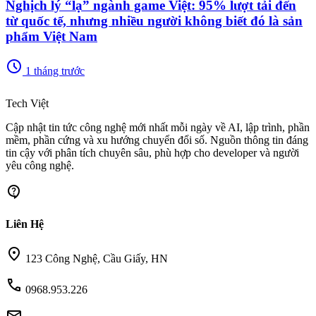
Nghịch lý “lạ” ngành game Việt: 95% lượt tải đến
từ quốc tế, nhưng nhiều người không biết đó là sản
phẩm Việt Nam
schedule
1 tháng trước
memory
Tech Việt
Cập nhật tin tức công nghệ mới nhất mỗi ngày về AI, lập trình, phần
mềm, phần cứng và xu hướng chuyển đổi số. Nguồn thông tin đáng
tin cậy với phân tích chuyên sâu, phù hợp cho developer và người
yêu công nghệ.
contact_support
Liên Hệ
location_on
123 Công Nghệ, Cầu Giấy, HN
call
0968.953.226