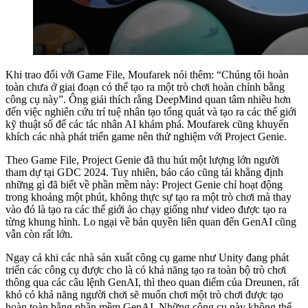
Khi trao đổi với Game File, Moufarek nói thêm: “Chúng tôi hoàn
toàn chưa ở giai đoạn có thể tạo ra một trò chơi hoàn chỉnh bằng
công cụ này”. Ông giải thích rằng DeepMind quan tâm nhiều hơn
đến việc nghiên cứu trí tuệ nhân tạo tổng quát và tạo ra các thế giới
kỹ thuật số để các tác nhân AI khám phá. Moufarek cũng khuyến
khích các nhà phát triển game nên thử nghiệm với Project Genie.
Theo Game File, Project Genie đã thu hút một lượng lớn người
tham dự tại GDC 2024. Tuy nhiên, báo cáo cũng tái khẳng định
những gì đã biết về phần mềm này: Project Genie chỉ hoạt động
trong khoảng một phút, không thực sự tạo ra một trò chơi mà thay
vào đó là tạo ra các thế giới ảo chạy giống như video được tạo ra
từng khung hình. Lo ngại về bản quyền liên quan đến GenAI cũng
vẫn còn rất lớn.
Ngay cả khi các nhà sản xuất công cụ game như Unity đang phát
triển các công cụ được cho là có khả năng tạo ra toàn bộ trò chơi
thông qua các câu lệnh GenAI, thì theo quan điểm của Dreunen, rất
khó có khả năng người chơi sẽ muốn chơi một trò chơi được tạo
hoàn toàn bằng phần mềm GenAI. Những công cụ này không thể