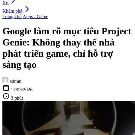
arrow_forward_ios
Xe
arrow_forward_ios
Khám phá
Trang chủ
Apps - Game
Google làm rõ mục tiêu Project
Genie: Không thay thế nhà
phát triển game, chỉ hỗ trợ
sáng tạo
admin
calendar_today
17/03/2026
schedule
3 phút